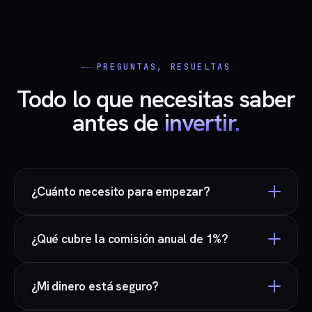
PREGUNTAS, RESUELTAS
Todo lo que necesitas saber
antes de
invertir.
¿Cuánto necesito para empezar?
Desde solo $1 USD. No hay mínimos ni periodos
¿Qué cubre la comisión anual de 1%?
forzosos — puedes empezar con lo que te
acomode y aportar más cuando quieras.
Cubre la automatización permanente, el reequilibrio
¿Mi dinero está seguro?
diario y una selección de portafolios curada por
nuestros expertos — sin costos ocultos. Los ETFs