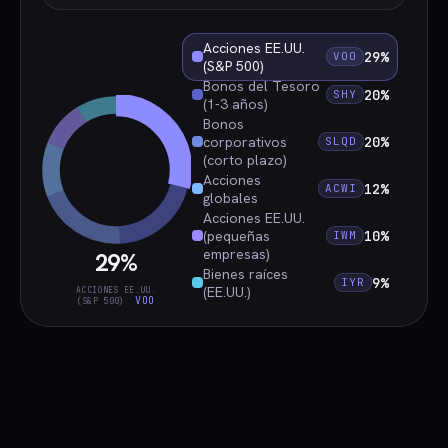
Acciones EE.UU.
29%
VOO
(S&P 500)
Bonos del Tesoro
20%
SHY
(1-3 años)
Bonos
corporativos
20%
SLQD
(corto plazo)
Acciones
12%
ACWI
globales
Acciones EE.UU.
(pequeñas
10%
IWM
empresas)
29%
Bienes raíces
9%
IYR
(EE.UU.)
ACCIONES EE.UU.
VOO
(S&P 500)