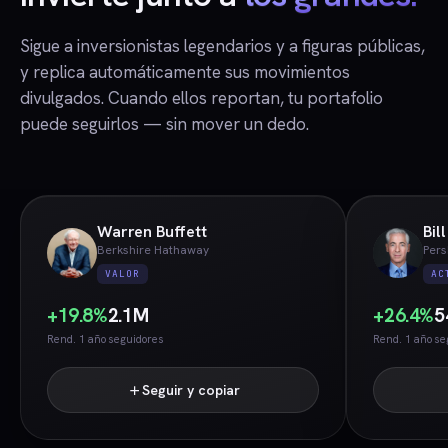
Sigue a inversionistas legendarios y a figuras públicas,
y replica automáticamente sus movimientos
divulgados. Cuando ellos reportan, tu portafolio
puede seguirlos — sin mover un dedo.
Warren Buffett
Bil
Berkshire Hathaway
Pers
VALOR
AC
+19.8%
2.1M
+26.4%
5
Rend. 1 año
seguidores
Rend. 1 año
se
Seguir y copiar