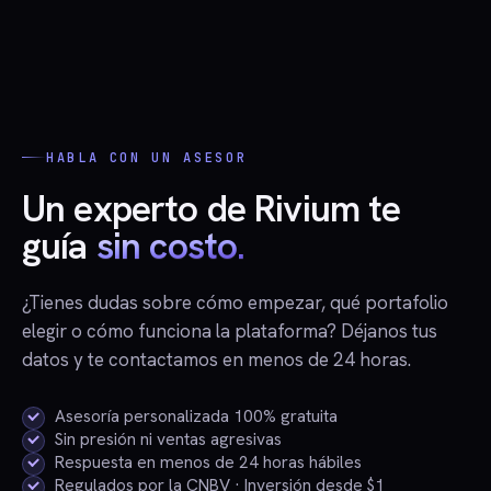
comisiones, en acciones completas o fracciones
SEC y las divulgaciones del STOCK Act del
desde $1.
Congreso de EE. UU.). Las divulgaciones se reportan
con retraso, así que las operaciones copiadas no
coincidirán con el momento ni los precios originales.
Rivium no está afiliada ni respaldada por ninguna de
las personas mostradas.
HABLA CON UN ASESOR
Un experto de Rivium te
guía
sin costo.
¿Tienes dudas sobre cómo empezar, qué portafolio
elegir o cómo funciona la plataforma? Déjanos tus
datos y te contactamos en menos de 24 horas.
Asesoría personalizada 100% gratuita
Sin presión ni ventas agresivas
Respuesta en menos de 24 horas hábiles
Regulados por la CNBV · Inversión desde $1