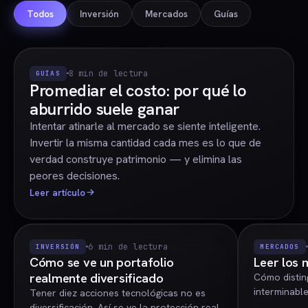
Todos
Inversión
Mercados
Guías
8 min de lectura
GUÍAS
Promediar el costo: por qué lo
aburrido suele ganar
Intentar atinarle al mercado se siente inteligente.
Invertir la misma cantidad cada mes es lo que de
verdad construye patrimonio — y elimina las
peores decisiones.
Leer artículo
6 min de lectura
INVERSIÓN
MERCADOS
Cómo se ve un portafolio
Leer los 
realmente diversificado
Cómo disting
interminable
Tener diez acciones tecnológicas no es
diversificación. Así se ve la protección real.