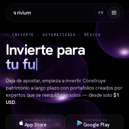
EN
INVIERTE · AUTOMATIZADO · MÉXICO
Invierte a
t
Deja de apostar, empieza a invertir. Construye
patrimonio a largo plazo con portafolios creados por
expertos que se reequilibran solos — desde solo
$1
USD
.
DESCARGA EN EL
DISPONIBLE EN
App Store
Google Play