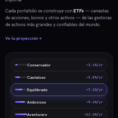
Cada portafolio se construye con
ETFs
— canastas
de acciones, bonos y otros activos — de las gestoras
de activos más grandes y confiables del mundo.
Ve tu proyección
Conservador
~3.1%/yr
Cauteloso
~5.8%/yr
Equilibrado
~7.1%/yr
Ambicioso
~9.4%/yr
Aventurero
~12.6%/yr