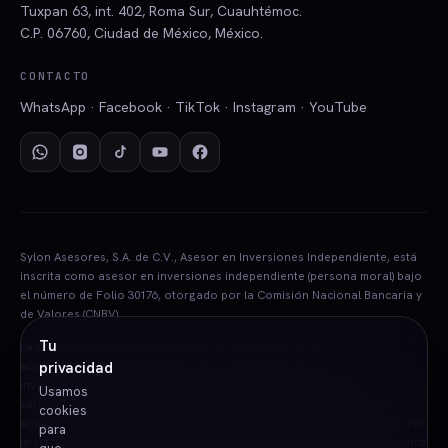
Tuxpan 63, int. 402, Roma Sur, Cuauhtémoc.
C.P. 06760, Ciudad de México, México.
CONTACTO
WhatsApp · Facebook · TikTok · Instagram · YouTube
Sylon Asesores, S.A. de C.V., Asesor en Inversiones Independiente, está
inscrita como asesor en inversiones independiente (persona moral) bajo
el número de Folio 30176, otorgado por la Comisión Nacional Bancaria y
de Valores (CNBV).
Tu
La CNBV supervisa exclusivamente la prestación de servicios de
administración de carteras de valores cuando las decisiones de
privacidad
inversión se toman a nombre y por cuenta de terceros, así como los
Usamos
servicios consistentes en otorgar asesoría de inversión en valores,
cookies
análisis y emisión de recomendaciones de inversión individualizadas. Por
para
lo tanto, carece de atribuciones para supervisar o regular cualquier otro