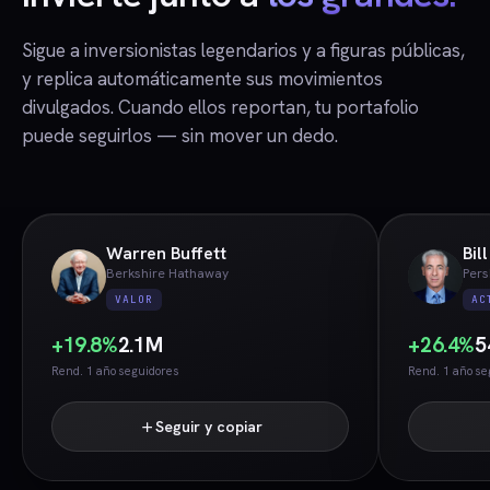
Sigue a inversionistas legendarios y a figuras públicas,
y replica automáticamente sus movimientos
divulgados. Cuando ellos reportan, tu portafolio
puede seguirlos — sin mover un dedo.
Warren Buffett
Bil
Berkshire Hathaway
Pers
VALOR
AC
+19.8%
2.1M
+26.4%
5
Rend. 1 año
seguidores
Rend. 1 año
se
Seguir y copiar