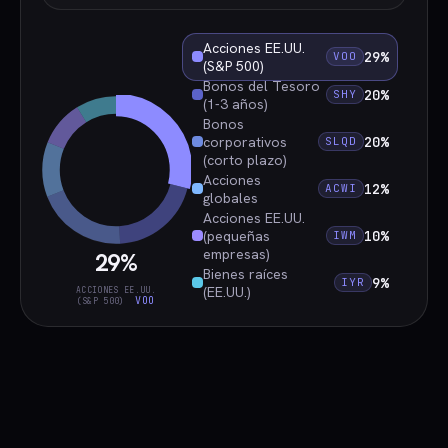
Acciones EE.UU.
29%
VOO
(S&P 500)
Bonos del Tesoro
20%
SHY
(1-3 años)
Bonos
corporativos
20%
SLQD
(corto plazo)
Acciones
12%
ACWI
globales
Acciones EE.UU.
(pequeñas
10%
IWM
empresas)
29%
Bienes raíces
9%
IYR
(EE.UU.)
ACCIONES EE.UU.
VOO
(S&P 500)