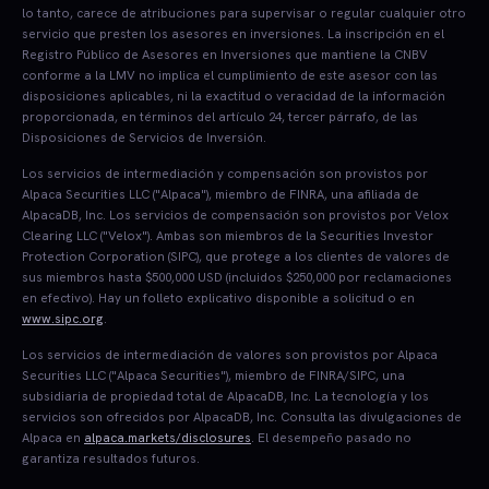
lo tanto, carece de atribuciones para supervisar o regular cualquier otro
servicio que presten los asesores en inversiones. La inscripción en el
Registro Público de Asesores en Inversiones que mantiene la CNBV
conforme a la LMV no implica el cumplimiento de este asesor con las
disposiciones aplicables, ni la exactitud o veracidad de la información
proporcionada, en términos del artículo 24, tercer párrafo, de las
Disposiciones de Servicios de Inversión.
Los servicios de intermediación y compensación son provistos por
Alpaca Securities LLC ("Alpaca"), miembro de FINRA, una afiliada de
AlpacaDB, Inc. Los servicios de compensación son provistos por Velox
Clearing LLC ("Velox"). Ambas son miembros de la Securities Investor
Protection Corporation (SIPC), que protege a los clientes de valores de
sus miembros hasta $500,000 USD (incluidos $250,000 por reclamaciones
en efectivo). Hay un folleto explicativo disponible a solicitud o en
www.sipc.org
.
Los servicios de intermediación de valores son provistos por Alpaca
Securities LLC ("Alpaca Securities"), miembro de FINRA/SIPC, una
subsidiaria de propiedad total de AlpacaDB, Inc. La tecnología y los
servicios son ofrecidos por AlpacaDB, Inc. Consulta las divulgaciones de
Alpaca en
alpaca.markets/disclosures
. El desempeño pasado no
garantiza resultados futuros.