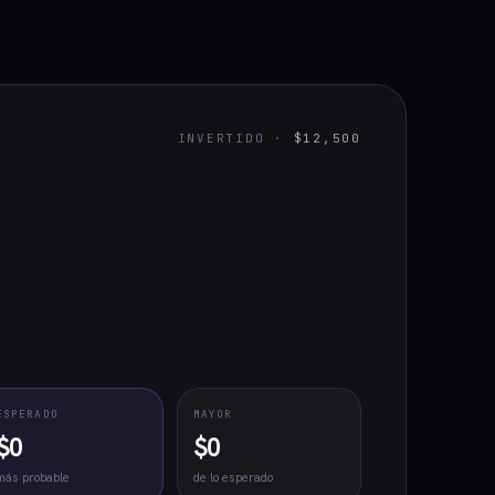
INVERTIDO ·
$12,500
ESPERADO
MAYOR
$0
$0
más probable
de lo esperado