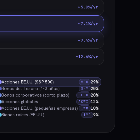
~5.8%/yr
~7.1%/yr
~9.4%/yr
~12.6%/yr
Acciones EE.UU. (S&P 500)
29%
VOO
Bonos del Tesoro (1-3 años)
20%
SHY
Bonos corporativos (corto plazo)
20%
SLQD
Acciones globales
12%
ACWI
Acciones EE.UU. (pequeñas empresas)
10%
IWM
Bienes raíces (EE.UU.)
9%
IYR