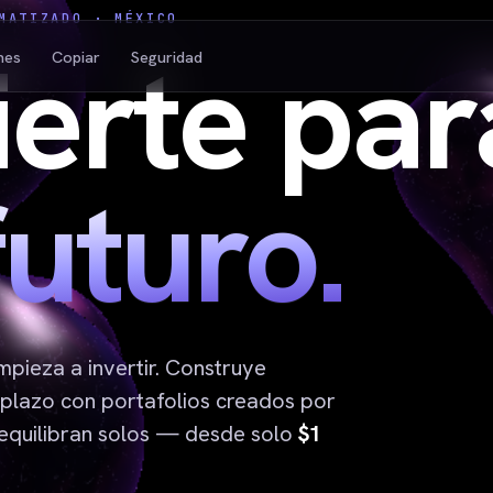
MATIZADO · MÉXICO
ierte par
nes
Copiar
Seguridad
futuro.
mpieza a invertir. Construye
 plazo con portafolios creados por
equilibran solos — desde solo
$1