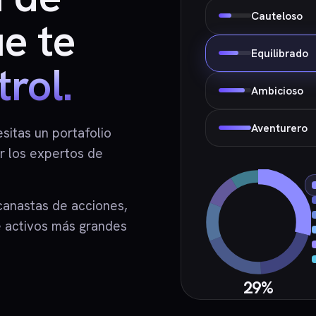
Cauteloso
ue te
Equilibrado
rol.
Ambicioso
Aventurero
sitas un portafolio
r los expertos de
anastas de acciones,
e activos más grandes
29%
ACCIONES EE.UU.
VOO
(S&P 500)