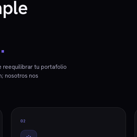
mple
.
reequilibrar tu portafolio
n; nosotros nos
02