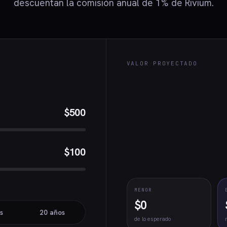
descuentan la comisión anual de 1% de Rivium.
VALOR PROYECTADO
$500
$100
MENOR
$0
s
20 años
de lo esperado