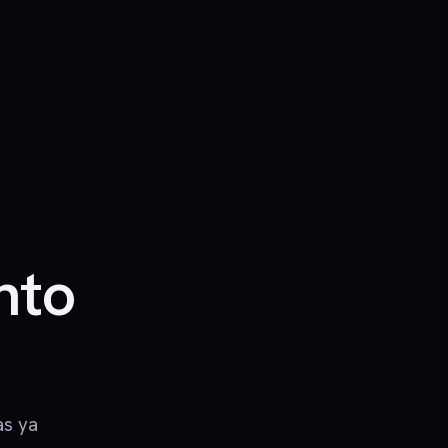
nto
as ya