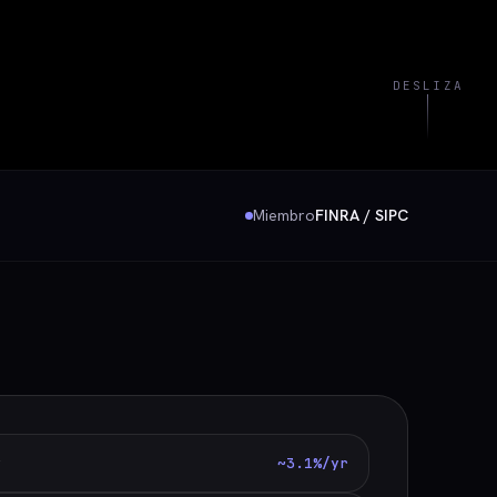
DESLIZA
Miembro
FINRA / SIPC
~3.1%/yr