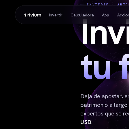
INVIERTE · AUTO
Inv
Invertir
Calculadora
App
Accio
tu 
Deja de apostar, e
patrimonio a largo
expertos que se re
USD
.